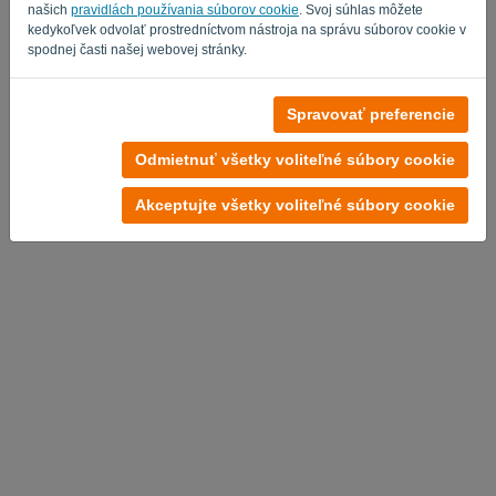
našich
pravidlách používania súborov cookie
. Svoj súhlas môžete
kedykoľvek odvolať prostredníctvom nástroja na správu súborov cookie v
spodnej časti našej webovej stránky.
Žiadny účet?
Spravovať preferencie
Vyskúšajte teraz zadarmo
Odmietnuť všetky voliteľné súbory cookie
Zásady ochrany osobných údajov
-
Obchodné podmienky
Akceptujte všetky voliteľné súbory cookie