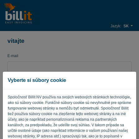
Jazyk:
SK
vitajte
E-mail
Heslo
Vyberte si súbory cookie
Spoločnosť Billit NV používa na svojich webových stránkach technológie,
ako sú súbory cookie. Funkčné súbory cookie sú nevyhnutné pre správne
Pripomínajte mi
Zabudnuté heslo?
fungovanie webovej stránky a nemôžu byť odmietnuté. Spoločnosť Billit
tiež používa súbory cookie na zlepšenie tejto webovej stránky a na iné
PRIHLÁSIŤ SA
účely, ako je napríklad personalizovaná reklama na partnerských
kanáloch, za predpokladu, že udelíte svoj súhlas. V takom prípade sa
určité osobné údaje (ako napríklad informácie o vašom používaní našej
webovej stránky, IP adresa atď.) spracúvajú tak, ako je to popísané v