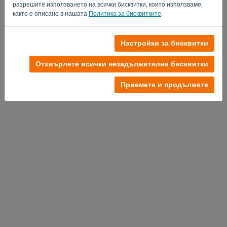
разрешите използването на всички бисквитки, които използваме,
както е описано в нашата
Политика за бисквитките
.
Настройки за бисквитки
Нямате профил?
Опитайте безплатно сега
Отхвърлете всички незадължителни бисквитки
Политика за поверителност
-
Общи условия
Приемете и продължете