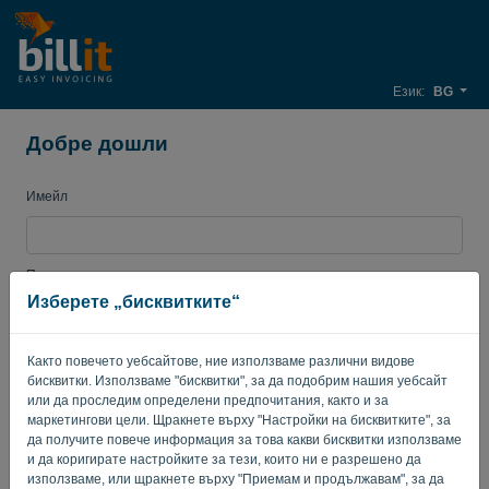
Език:
BG
Добре дошли
Имейл
Парола
Изберете „бисквитките“
Както повечето уебсайтове, ние използваме различни видове
Запомни ме
Забравена парола?
бисквитки. Използваме "бисквитки", за да подобрим нашия уебсайт
или да проследим определени предпочитания, както и за
ВЛИЗАНЕ
маркетингови цели. Щракнете върху "Настройки на бисквитките", за
да получите повече информация за това какви бисквитки използваме
и да коригирате настройките за тези, които ни е разрешено да
използваме, или щракнете върху "Приемам и продължавам", за да