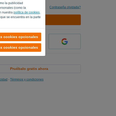
omo la publicidad
Contraseña olvidada?
ersonales (como la
en nuestra
política de cookies
.
 que se encuentra en la parte
INICIAR SESIÓN
as cookies opcionales
as cookies opcionales
Pruébalo gratis ahora
acidad
-
Términos y condiciones