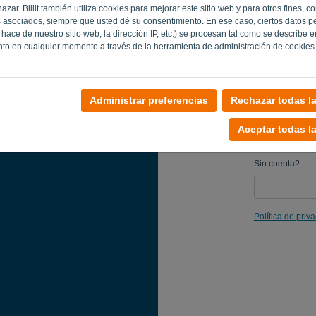
zar. Billit también utiliza cookies para mejorar este sitio web y para otros fines, c
Recuerda
 asociados, siempre que usted dé su consentimiento. En ese caso, ciertos datos p
hace de nuestro sitio web, la dirección IP, etc.) se procesan tal como se describe 
nto en cualquier momento a través de la herramienta de administración de cookies
Administrar preferencias
Rechazar todas l
Aceptar todas l
Sin cuenta?
Política de priv