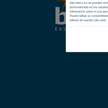
sitio web y no se pueden recha
personalizada en los canales
información sobre el uso que 
Puede retirar su consentimie
inferior de nuestro sitio web.