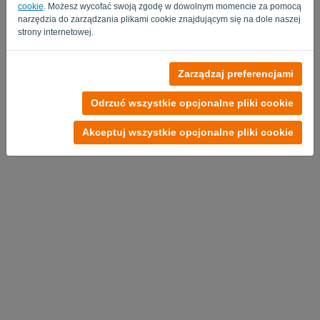
cookie
. Możesz wycofać swoją zgodę w dowolnym momencie za pomocą
narzędzia do zarządzania plikami cookie znajdującym się na dole naszej
strony internetowej.
Brak konta?
Zarządzaj preferencjami
Wypróbuj teraz za darmo
Odrzuć wszystkie opcjonalne pliki cookie
Polityka Prywatności
-
Regulamin
Akceptuj wszystkie opcjonalne pliki cookie