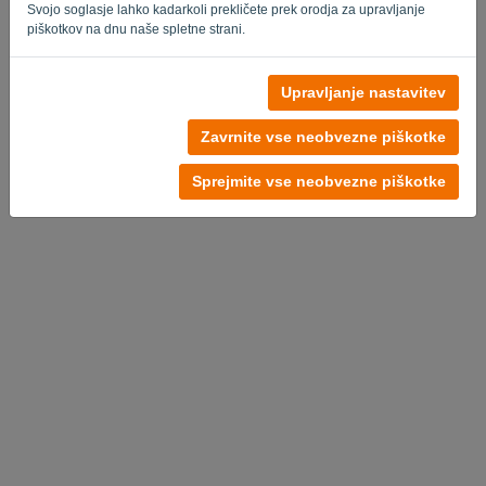
Svojo soglasje lahko kadarkoli prekličete prek orodja za upravljanje
piškotkov na dnu naše spletne strani.
Upravljanje nastavitev
Brez računa?
Poskusite brezplačno zdaj
Zavrnite vse neobvezne piškotke
Pravilnik o zasebnosti
-
Pogoji in določila
Sprejmite vse neobvezne piškotke