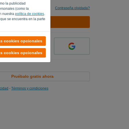
omo la publicidad
Contraseña olvidada?
ersonales (como la
en nuestra
política de cookies
.
 que se encuentra en la parte
INICIAR SESIÓN
as cookies opcionales
as cookies opcionales
Pruébalo gratis ahora
acidad
-
Términos y condiciones