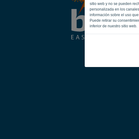
sitio web y no se pueden recha
personalizada en los canales
información sobre el uso que 
Puede retirar su consentimie
inferior de nuestro sitio web.