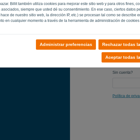
zar. Billit también utiliza cookies para mejorar este sitio web y para otros fines, c
Recuerda
 asociados, siempre que usted dé su consentimiento. En ese caso, ciertos datos p
hace de nuestro sitio web, la dirección IP, etc.) se procesan tal como se describe 
nto en cualquier momento a través de la herramienta de administración de cookies
Administrar preferencias
Rechazar todas l
Aceptar todas l
Sin cuenta?
Política de priv