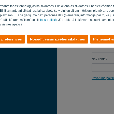
 izmanto tādas tehnoloģijas kā sīkdatnes. Funkcionālās sīkdatnes ir nepieciešamas t
Atgādināt
. Billit izmanto arī sīkdatnes, lai uzlabotu šo vietni un citiem mērķiem, piemēram, pe
 piekrišanu. Tādā gadījumā daži personas dati (piemēram, informācija par to, kā jū
strādāti, kā aprakstīts mūsu sīk
failu politikā
. Jūs jebkurā laikā varat atsaukt savu piek
a vietnes apakšā.
t preferences
Noraidīt visas izvēles sīkdatnes
Pieņemiet v
Nav konta?
Privātuma politi