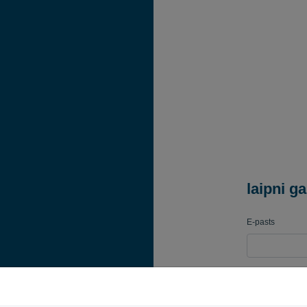
laipni ga
E-pasts
Parole