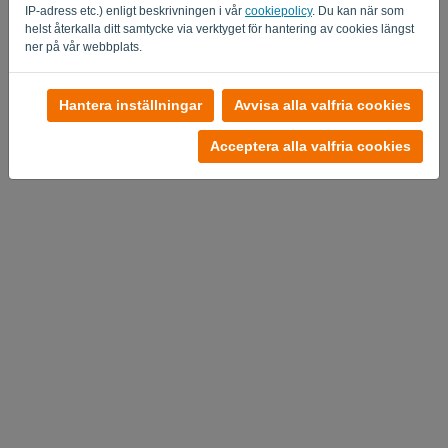
IP-adress etc.) enligt beskrivningen i vår
cookiepolicy
. Du kan när som
helst återkalla ditt samtycke via verktyget för hantering av cookies längst
ner på vår webbplats.
Inget konto?
Hantera inställningar
Avvisa alla valfria cookies
Prova gratis nu
Acceptera alla valfria cookies
Sekretesspolicy
-
Villkor och bestämmelser