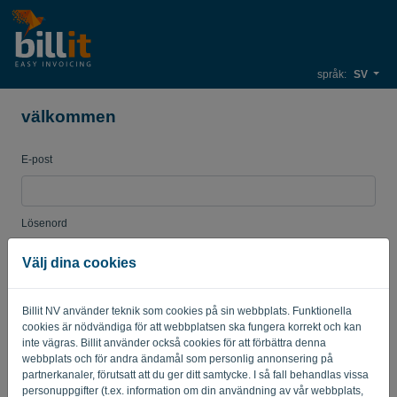
språk:
SV
välkommen
E-post
Lösenord
Välj dina cookies
Påminn mig
Glömt lösenord?
Billit NV använder teknik som cookies på sin webbplats. Funktionella
cookies är nödvändiga för att webbplatsen ska fungera korrekt och kan
LOGGA IN
inte vägras. Billit använder också cookies för att förbättra denna
webbplats och för andra ändamål som personlig annonsering på
partnerkanaler, förutsatt att du ger ditt samtycke. I så fall behandlas vissa
personuppgifter (t.ex. information om din användning av vår webbplats,