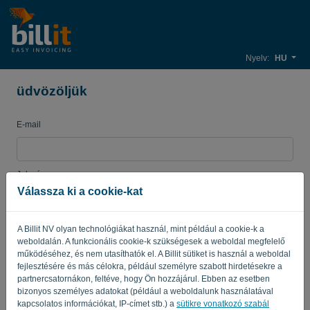
Nyelv:
HU
üdvözöljük
E-mail
Jelszó
Válassza ki a cookie-kat
A Billit NV olyan technológiákat használ, mint például a cookie-k a
Emlékeztess
Elfelejtett jelszó?
weboldalán. A funkcionális cookie-k szükségesek a weboldal megfelelő
működéséhez, és nem utasíthatók el. A Billit sütiket is használ a weboldal
BEJELENTKEZÉS
fejlesztésére és más célokra, például személyre szabott hirdetésekre a
partnercsatornákon, feltéve, hogy Ön hozzájárul. Ebben az esetben
bizonyos személyes adatokat (például a weboldalunk használatával
kapcsolatos információkat, IP-címet stb.) a
sütikre vonatkozó szabál