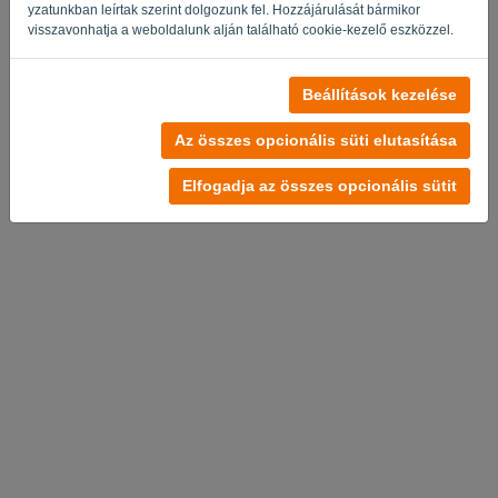
yzatunkban leírtak szerint dolgozunk fel. Hozzájárulását bármikor
visszavonhatja a weboldalunk alján található cookie-kezelő eszközzel.
Beállítások kezelése
Nincs fiók?
Próbálja ki most ingyen
Az összes opcionális süti elutasítása
Adatvédelmi irányelvek
-
Felhasználási feltételek
Elfogadja az összes opcionális sütit