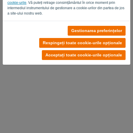
cookie-urile
. Vă puteți retrage consimțământul în orice moment prin
intermediul instrumentului de gestionare a cookie-urilor din partea de jos
a site-ului nostru web.
Fără cont?
Gestionarea preferințelor
Încearcă gratuit acum
Respingeți toate cookie-urile opționale
Politica de Confidențialitate
-
Termeni si Conditii
Acceptați toate cookie-urile opționale