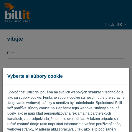
Jazyk:
SK
vitajte
E-mail
Heslo
Vyberte si súbory cookie
Spoločnosť Billit NV používa na svojich webových stránkach technológie,
ako sú súbory cookie. Funkčné súbory cookie sú nevyhnutné pre správne
Pripomínajte mi
Zabudnuté heslo?
fungovanie webovej stránky a nemôžu byť odmietnuté. Spoločnosť Billit
tiež používa súbory cookie na zlepšenie tejto webovej stránky a na iné
PRIHLÁSIŤ SA
účely, ako je napríklad personalizovaná reklama na partnerských
kanáloch, za predpokladu, že udelíte svoj súhlas. V takom prípade sa
určité osobné údaje (ako napríklad informácie o vašom používaní našej
webovej stránky, IP adresa atď.) spracúvajú tak, ako je to popísané v