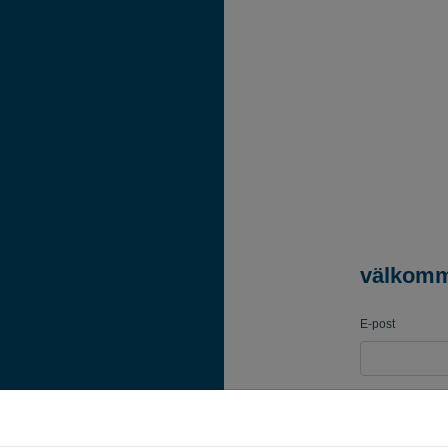
välkom
E-post
Lösenord