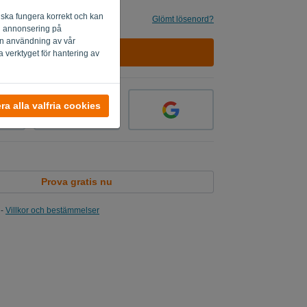
 ska fungera korrekt och kan
g
Glömt lösenord?
ig annonsering på
 din användning av vår
LOGGA IN
a verktyget för hantering av
a alla valfria cookies
Prova gratis nu
-
Villkor och bestämmelser