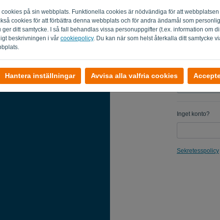
m cookies på sin webbplats. Funktionella cookies är nödvändiga för att webbplatsen
Påminn mi
 också cookies för att förbättra denna webbplats och för andra ändamål som personl
du ger ditt samtycke. I så fall behandlas vissa personuppgifter (t.ex. information om
ligt beskrivningen i vår
cookiepolicy
. Du kan när som helst återkalla ditt samtycke vi
bbplats.
Hantera inställningar
Avvisa alla valfria cookies
Accepter
Inget konto?
Sekretesspolicy