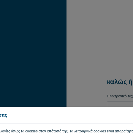
καλώς ή
Ηλεκτρονικό τα
 σας
Κωδικός πρόσβ
ολογίες όπως τα cookies στον ιστότοπό της. Τα λειτουργικά cookies είναι απαραίτητα