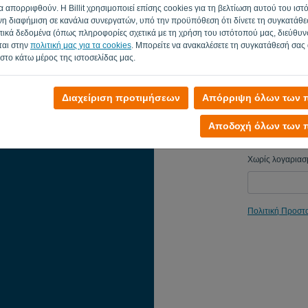
 απορριφθούν. Η Billit χρησιμοποιεί επίσης cookies για τη βελτίωση αυτού του ιστ
Θύμισε μου
η διαφήμιση σε κανάλια συνεργατών, υπό την προϋπόθεση ότι δίνετε τη συγκατάθεσ
κά δεδομένα (όπως πληροφορίες σχετικά με τη χρήση του ιστότοπού μας, διεύθυνσ
ται στην
πολιτική μας για τα cookies
. Μπορείτε να ανακαλέσετε τη συγκατάθεσή σας
 στο κάτω μέρος της ιστοσελίδας μας.
Διαχείριση προτιμήσεων
Απόρριψη όλων των π
Αποδοχή όλων των π
Χωρίς λογαρια
Πολιτική Προστ