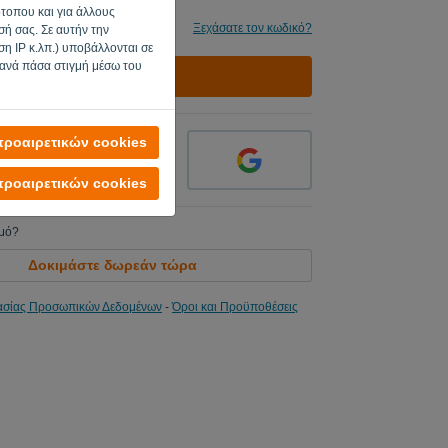
ότοπου και για άλλους
Ξεχάσατε τον κωδικό?
ή σας. Σε αυτήν την
η IP κ.λπ.) υποβάλλονται σε
 ανά πάσα στιγμή μέσω του
ΕΊΣΟΔΟΣ
ροαιρετικών cookies
ροαιρετικών cookies
σμό?
Δοκιμάστε δωρεάν τώρα
ασίας Προσωπικών Δεδομένων
-
Όροι και Προϋποθέσεις