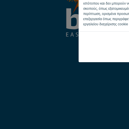
ιστότοπου και δεν μπορούν να
σκοπούς, όπως εξατομικευμέν
περίπτωση, ορισμένα προσωπι
επεξεργασία όπως περιγράφε
εργαλείου διαχείρισης cookie