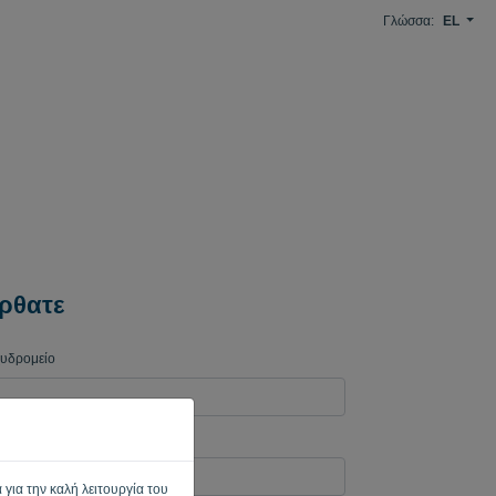
Γλώσσα:
EL
ρθατε
χυδρομείο
ασης
 για την καλή λειτουργία του