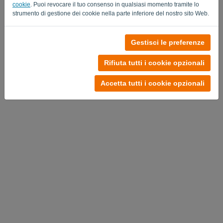
cookie
. Puoi revocare il tuo consenso in qualsiasi momento tramite lo
strumento di gestione dei cookie nella parte inferiore del nostro sito Web.
Gestisci le preferenze
Nessun account?
Provalo subito gratuitamente
Rifiuta tutti i cookie opzionali
Informativa sulla privacy
-
Termini e condizioni
Accetta tutti i cookie opzionali