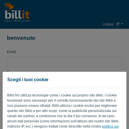
Lingua:
IT
benvenuto
Email
Password
Scegli i tuoi cookie
Billit NV utilizza tecnologie come i cookie sul proprio sito Web. I cookie
Ricordami
Password dimenticata?
funzionali sono necessari per il corretto funzionamento del sito Web e
non possono essere rifiutati. Billit utilizza i cookie anche per migliorare
ACCEDI
questo sito Web e per altri scopi, come la pubblicità personalizzata sui
canali dei partner, a condizione che tu dia il tuo consenso. In tal caso,
alcuni dati personali (come informazioni sull'utilizzo del nostro sito Web,
indirizzo IP, ecc.) vengono trattati come descritto nella nostra
politica sui