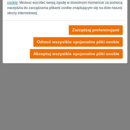
cookie
. Możesz wycofać swoją zgodę w dowolnym momencie za pomocą
narzędzia do zarządzania plikami cookie znajdującym się na dole naszej
strony internetowej.
Brak konta?
Zarządzaj preferencjami
Wypróbuj teraz za darmo
Odrzuć wszystkie opcjonalne pliki cookie
Polityka Prywatności
-
Regulamin
Akceptuj wszystkie opcjonalne pliki cookie