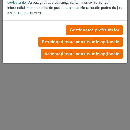
cookie-urile
. Vă puteți retrage consimțământul în orice moment prin
intermediul instrumentului de gestionare a cookie-urilor din partea de jos
a site-ului nostru web.
Fără cont?
Gestionarea preferințelor
Încearcă gratuit acum
Respingeți toate cookie-urile opționale
Politica de Confidențialitate
-
Termeni si Conditii
Acceptați toate cookie-urile opționale