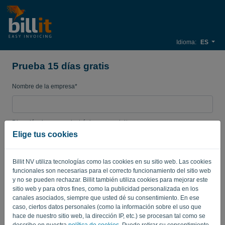
Idioma:
ES
Prueba 15 días gratis
Nombre de la empresa*
Dirección de correo electrónico comercial*
Elige tus cookies
Contraseña
Billit NV utiliza tecnologías como las cookies en su sitio web. Las cookies
funcionales son necesarias para el correcto funcionamiento del sitio web
y no se pueden rechazar. Billit también utiliza cookies para mejorar este
sitio web y para otros fines, como la publicidad personalizada en los
País
canales asociados, siempre que usted dé su consentimiento. En ese
caso, ciertos datos personales (como la información sobre el uso que
hace de nuestro sitio web, la dirección IP, etc.) se procesan tal como se
describe en nuestra
política de cookies
. Puede retirar su consentimiento