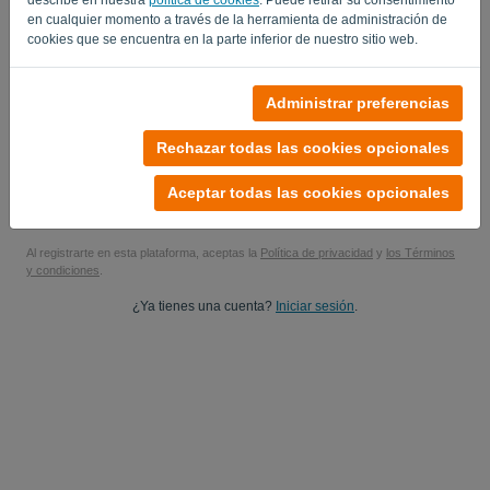
en cualquier momento a través de la herramienta de administración de
Sí, es posible que mis actualizaciones de productos estén
cookies que se encuentra en la parte inferior de nuestro sitio web.
disponibles..
Sí, puedes enviarme actualizaciones de marketing.
Administrar preferencias
Empieza tu prueba gratuita
Rechazar todas las cookies opcionales
No se requiere tarjeta de crédito
Aceptar todas las cookies opcionales
¡Sin condiciones! ¡100% libre de compromiso
Tus datos están 100% seguros
Al registrarte en esta plataforma, aceptas la
Política de privacidad
y
los Términos
y condiciones
.
¿Ya tienes una cuenta?
Iniciar sesión
.