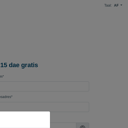
Taal:
AF
15 dae gratis
am*
osadres*