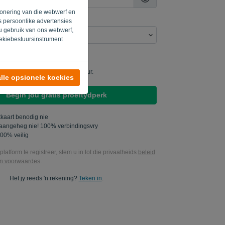
sionering van die webwerf en
os persoonlike advertensies
 u gebruik van ons webwerf,
oekiebestuursinstrument
my produktupdates studeer..
vir my bemarkingsopdaterings stuur.
lle opsionele koekies
Begin jou gratis proeftydperk
kaart benodig nie
aangeheg nie! 100% verbindingsvry
100% veilig
platform te registreer, stem u in tot die privaatheids
beleid
en voorwaardes
.
Het jy reeds 'n rekening?
Teken in
.