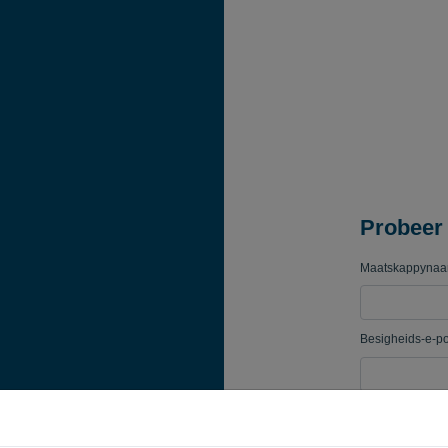
Probeer 
Maatskappyna
Besigheids-e-p
Wagwoord