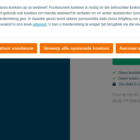
ë soos koekies op sy webwerf. Funksionele koekies is nodig vir die behoorlike funk
Land
lit gebruik ook koekies om hierdie webwerf te verbeter en vir ander doeleindes so
oestemming gee. In daardie geval word sekere persoonlike data (soos inligting oor
 beskryf in ons koek
iebeleid
. U kan u toestemming te eniger tyd terugtrek via die k
Ja, jy mag 
Ja, jy kan 
stuur voorkeure
Verwerp alle opsionele koekies
Aanvaar a
Geen krediet
Geen snare 
Jou data is 
Deur op hierdie 
en be
pal
ings 