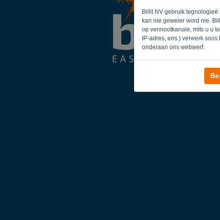
Billit NV gebruik tegnologie
kan nie geweier word nie. Bil
op vennootkanale, mits u u t
IP-adres, ens.) verwerk soos
onderaan ons webwerf.
Be