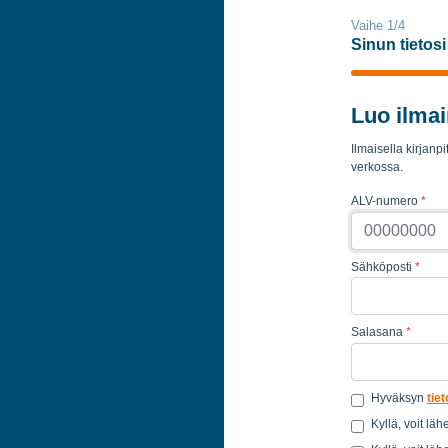
Vaihe 1/4
Sinun tietosi
Luo ilmai
Ilmaisella kirjanpit
verkossa.
ALV-numero
*
Sähköposti
*
Salasana
*
Hyväksyn
tie
Kyllä, voit läh