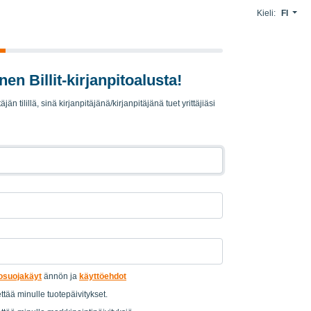
Kieli:
FI
nen Billit-kirjanpitoalusta!
äjän tilillä, sinä kirjanpitäjänä/kirjanpitäjänä tuet yrittäjiäsi
tosuojakäyt
ännön ja
käyttöehdot
ettää minulle tuotepäivitykset.