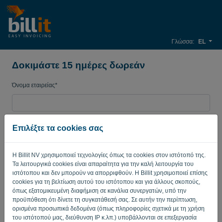
Γλώσσα:
EL
Δοκιμάστε 15 ημέρες δωρεάν
Όνομα εταιρείας*
Διεύθυνση ηλεκτρονικού ταχυδρομείου*
Επιλέξτε τα cookies σας
Η Billit NV χρησιμοποιεί τεχνολογίες όπως τα cookies στον ιστότοπό της.
Κωδικός πρόσβασης
Τα λειτουργικά cookies είναι απαραίτητα για την καλή λειτουργία του
ιστότοπου και δεν μπορούν να απορριφθούν. Η Billit χρησιμοποιεί επίσης
cookies για τη βελτίωση αυτού του ιστότοπου και για άλλους σκοπούς,
όπως εξατομικευμένη διαφήμιση σε κανάλια συνεργατών, υπό την
Χώρα
προϋπόθεση ότι δίνετε τη συγκατάθεσή σας. Σε αυτήν την περίπτωση,
ορισμένα προσωπικά δεδομένα (όπως πληροφορίες σχετικά με τη χρήση
του ιστότοπού μας, διεύθυνση IP κ.λπ.) υποβάλλονται σε επεξεργασία