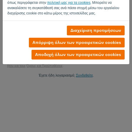
όπως περιγράφεται στην
πολιτική μας για τα cookies
. Μπορείτε να
Ναι, μπορώ να στείλω ενημερώσεις προϊόντων μου..
ανακαλέσετε τη συγκατάθεσή σας ανά πάσα στιγμή μέσω του εργαλείου
διαχείρισης cookie στο κάτω μέρος της ιστοσελίδας μας.
Ναι, μπορείτε να μου στείλετε ενημερώσεις μάρκετινγκ.
Ξεκινήστε τη δωρεάν δοκιμή σας
Διαχείριση προτιμήσεων
Δεν απαιτείται πιστωτική κάρτα
Απόρριψη όλων των προαιρετικών cookies
Δεν υπάρχουν δεσμεύσεις! 100% χωρίς δέσμευση
Τα δεδομένα σας είναι 100% ασφαλή
Αποδοχή όλων των προαιρετικών cookies
Με την εγγραφή σας σε αυτήν την πλατφόρμα, αποδέχεστε την Πολιτική Απορρ
ήτου και τους
Όρους και Προϋποθέσεις
.
Έχετε ήδη λογαριασμό;
Συνδεθείτε
.