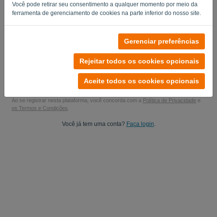
Você pode retirar seu consentimento a qualquer momento por meio da
Sim, eu posso postar minhas atualizações de produto..
ferramenta de gerenciamento de cookies na parte inferior do nosso site.
Sim, você pode me enviar atualizações de marketing.
Gerenciar preferências
Comece seu teste gratuito
Rejeitar todos os cookies opcionais
Não é necessário cartão de crédito
Sem condições! 100% livre de compromisso
Aceite todos os cookies opcionais
Seus dados estão 100% seguros
Ao se registrar nesta plataforma, você concorda com a
Política de Privacidade
e
os Termos e Condições
.
Você já tem uma conta?
Faça login
.