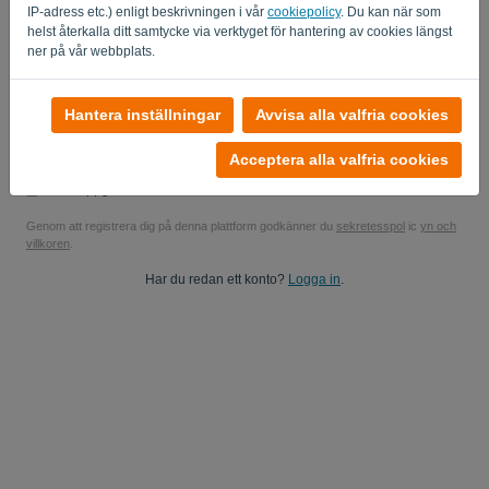
IP-adress etc.) enligt beskrivningen i vår
cookiepolicy
. Du kan när som
Ja, du kan skicka mina produktuppdateringar..
helst återkalla ditt samtycke via verktyget för hantering av cookies längst
ner på vår webbplats.
Ja, du kan skicka mig marknadsföringsuppdateringar.
Starta din kostnadsfria provperiod
Hantera inställningar
Avvisa alla valfria cookies
Inget kreditkort krävs
Acceptera alla valfria cookies
Inga strängar bifogade! 100% engagemangsfritt
Dina uppgifter är 100% säkra
Genom att registrera dig på denna plattform godkänner du
sekretesspol
ic
yn och
villkoren
.
Har du redan ett konto?
Logga in
.