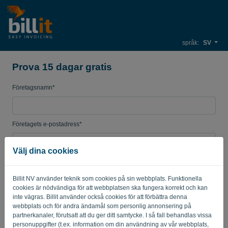
språk:
SV
Prova 15 dagar gratis
Företagsnamn*
Företagets e-postadress*
Välj dina cookies
Lösenord
Billit NV använder teknik som cookies på sin webbplats. Funktionella
cookies är nödvändiga för att webbplatsen ska fungera korrekt och kan
inte vägras. Billit använder också cookies för att förbättra denna
Land
webbplats och för andra ändamål som personlig annonsering på
partnerkanaler, förutsatt att du ger ditt samtycke. I så fall behandlas vissa
personuppgifter (t.ex. information om din användning av vår webbplats,