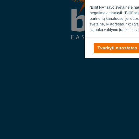
“Billit NV” savo svetainėje na
negalima atsisakyti. “Billit” 
partnerių kanaluose, jei duos
svetaine, IP adresas ir kt.) t
slapukų valdymo įrankiu, esa
Tvarkyti nuostatas