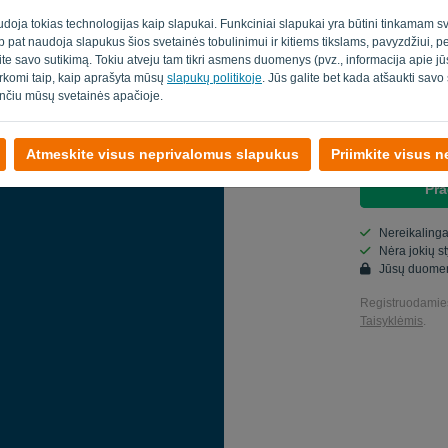
udoja tokias technologijas kaip slapukai. Funkciniai slapukai yra būtini tinkamam sv
Šalis
taip pat naudoja slapukus šios svetainės tobulinimui ir kitiems tikslams, pavyzdžiui, 
ite savo sutikimą. Tokiu atveju tam tikri asmens duomenys (pvz., informacija apie 
varkomi taip, kaip aprašyta mūsų
slapukų politikoje
. Jūs galite bet kada atšaukti sav
nčiu mūsų svetainės apačioje.
Taip, aš gal
Taip, galite
Atmeskite visus neprivalomus slapukus
Priimkite visus 
Pra
Nereikalinga
Nėra jokių s
Jūsų duome
Registruodamies
Taisyklėmis
.