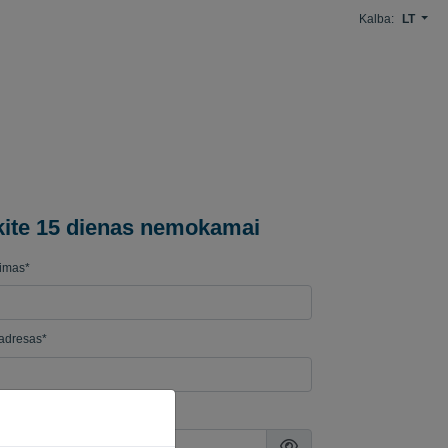
Kalba:
LT
kite 15 dienas nemokamai
imas*
 adresas*