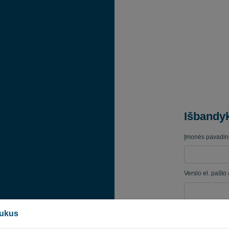
Išbandy
Įmonės pavadin
Verslo el. pašto
Slaptažodis
pukus