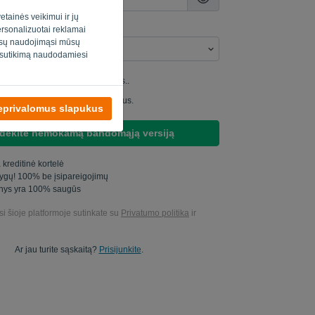
etainės veikimui ir jų
personalizuotai reklamai
jūsų naudojimąsi mūsų
o sutikimą naudodamiesi
iu studijuoti mano produktų datas..
 siųsti man rinkodaros atnaujinimus.
neprivalomus slapukus
dėkite nemokamą bandomąją versiją
 kreditinė kortelė
tygų! 100% be įsipareigojimų
nys yra 100% saugūs
i šioje platformoje sutinkate su
Privatumo politika
ir
Ar jau turite sąskaitą?
Prisijunkite
.