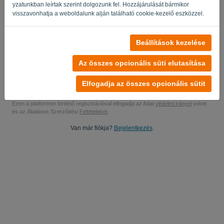
yzatunkban leírtak szerint dolgozunk fel. Hozzájárulását bármikor
Igen, tudod tanulmányozni a termékismertetéseimet..
visszavonhatja a weboldalunk alján található cookie-kezelő eszközzel.
Igen, küldhet nekem marketing frissítéseket.
Beállítások kezelése
Indítsa el az ingyenes próbaverziót
Az összes opcionális süti elutasítása
Nincs szükség hitelkártyára
Nincs húr csatolva! 100% -ban kötelezettségvállalásmentes
Elfogadja az összes opcionális sütit
Az Ön adatai 100% -ban biztonságosak
Ezen a platformon történő regisztrációval elfogadja az Adat
védelmi irányel
veket
és az Általános Szerződési
Feltételeket
.
Van már fiókja?
Bejelentkezés
.