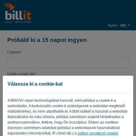
Nyelv:
HU
Próbáld ki a 15 napot ingyen
Cégnév*
Üzleti e-mail cím*
Válassza ki a cookie-kat
Jelszó
A Billit NV olyan technológiákat használ, mint például a cookie-k a
weboldalán. A funkcionális cookie-k szükségesek a weboldal megfelelő
működéséhez, és nem utasíthatók el. A Billit sütiket is használ a weboldal
fejlesztésére és más célokra, például személyre szabott hirdetésekre a
Ország
partnercsatornákon, feltéve, hogy Ön hozzájárul. Ebben az esetben
bizonyos személyes adatokat (például a weboldalunk használatával
kapcsolatos információkat, IP-címet stb.) a
sütikre vonatkozó szabál