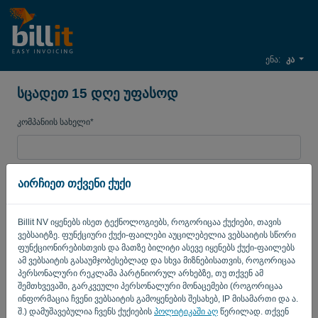
ენა:
კა
სცადეთ 15 დღე უფასოდ
კომპანიის სახელი*
ბიზნესის ელ. ფოსტის
აირჩიეთ თქვენი ქუქი
Billit NV იყენებს ისეთ ტექნოლოგიებს, როგორიცაა ქუქიები, თავის
პაროლი
ვებსაიტზე. ფუნქციური ქუქი-ფაილები აუცილებელია ვებსაიტის სწორი
ფუნქციონირებისთვის და მათზე ბილიტი ასევე იყენებს ქუქი-ფაილებს
ამ ვებსაიტის გასაუმჯობესებლად და სხვა მიზნებისათვის, როგორიცაა
პერსონალური რეკლამა პარტნიორულ არხებზე, თუ თქვენ ამ
ქვეყანა
შემთხვევაში, გარკვეული პერსონალური მონაცემები (როგორიცაა
ინფორმაცია ჩვენი ვებსაიტის გამოყენების შესახებ, IP მისამართი და ა.
შ.) დამუშავებულია ჩვენს ქუქიების
პოლიტიკაში აღ
წერილად. თქვენ