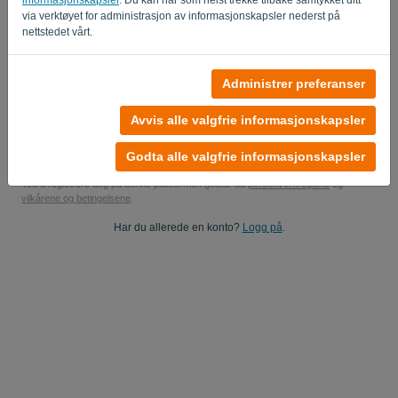
via verktøyet for administrasjon av informasjonskapsler nederst på
Ja, du kan sende meg produktoppdateringer..
nettstedet vårt.
Ja, du kan sende meg markedsføringsoppdateringer.
Administrer preferanser
Start din gratis prøveperiode
Avvis alle valgfrie informasjonskapsler
Ingen kredittkort kreves
Ingen forpliktelser! 100% forpliktelsesfri
Dataene dine er 100% sikre
Godta alle valgfrie informasjonskapsler
Ved å registrere deg på denne plattformen godtar du
personvernreglene
og
vilkårene og betingelsene
.
Har du allerede en konto?
Logg på
.