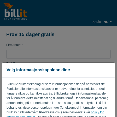
Språk:
NO
Prøv 15 dager gratis
Firmanavn*
Bedrifts e-postadresse*
Velg informasjonskapslene dine
Passord
Billit NV bruker teknologier som informasjonskapsler på nettstedet sitt.
Funksjonelle informasjonskapsler er nødvendige for at nettstedet skal
fungere riktig og kan ikke avslås. Billit bruker også informasjonskapsler
for å forbedre dette nettstedet og til andre formål, for eksempel personlig
Land
annonsering på partnerkanaler, forutsatt at du gir ditt samtykke. I så fall
behandles visse personopplysninger (for eksempel informasjon om din
bruk av nettstedet vårt, IP-adresse osv.) som beskrevet i vår
policy for
informasjonskapsler
. Du kan når som helst trekke tilbake samtykket ditt