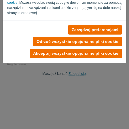
cookie
. Możesz wycofać swoją zgodę w dowolnym momencie za pomocą
Tak, możesz studiować moje dane produktowe..
narzędzia do zarządzania plikami cookie znajdującym się na dole naszej
strony internetowej.
Tak, możesz wysyłać mi aktualizacje marketingowe.
Rozpocznij bezpłatny okres próbny
Zarządzaj preferencjami
Karta kredytowa nie jest wymagana
Odrzuć wszystkie opcjonalne pliki cookie
Bez zobowiązań! 100% wolny od zobowiązań
Twoje dane są w 100% bezpieczne
Akceptuj wszystkie opcjonalne pliki cookie
Rejestrując się na tej platformie, zgadzasz się
z Polityką prywatności
i
Regulaminem
.
Masz już konto?
Zaloguj się
.