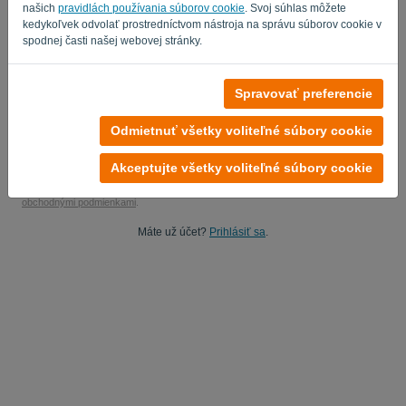
našich
pravidlách používania súborov cookie
. Svoj súhlas môžete
Áno, môžem študovať moje produktové správy..
kedykoľvek odvolať prostredníctvom nástroja na správu súborov cookie v
spodnej časti našej webovej stránky.
Áno, môžete mi posielať marketingové aktualizácie.
Začnite svoju bezplatnú skúšobnú verziu
Spravovať preferencie
Nevyžaduje sa žiadna kreditná karta
Odmietnuť všetky voliteľné súbory cookie
Žiadne reťazce pripojené! 100% bez záväzkov
Vaše dáta sú 100% bezpečné
Akceptujte všetky voliteľné súbory cookie
Registráciou na tejto platforme súhlasíte so Zásadami
ochrany osobných údajov
a
obchodnými podmienkami
.
Máte už účet?
Prihlásiť sa
.