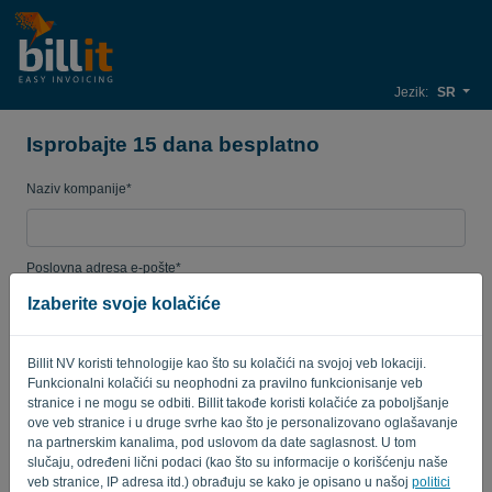
Jezik:
SR
Isprobajte 15 dana besplatno
Naziv kompanije*
Poslovna adresa e-pošte*
Izaberite svoje kolačiće
Lozinka
Billit NV koristi tehnologije kao što su kolačići na svojoj veb lokaciji.
Funkcionalni kolačići su neophodni za pravilno funkcionisanje veb
stranice i ne mogu se odbiti. Billit takođe koristi kolačiće za poboljšanje
ove veb stranice i u druge svrhe kao što je personalizovano oglašavanje
Zemlja
na partnerskim kanalima, pod uslovom da date saglasnost. U tom
slučaju, određeni lični podaci (kao što su informacije o korišćenju naše
veb stranice, IP adresa itd.) obrađuju se kako je opisano u našoj
politici