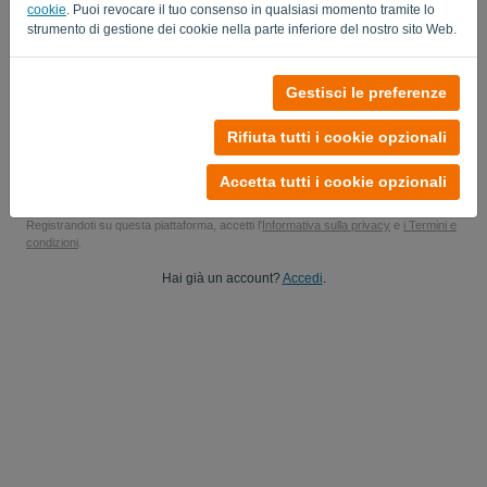
cookie
. Puoi revocare il tuo consenso in qualsiasi momento tramite lo
Sì, potrebbe inviare gli aggiornamenti del mio prodotto..
strumento di gestione dei cookie nella parte inferiore del nostro sito Web.
Sì, puoi inviarmi aggiornamenti di marketing.
Gestisci le preferenze
Inizia la tua prova gratuita
Rifiuta tutti i cookie opzionali
Carta di credito non richiesta
Senza vincoli! 100% senza impegno
Accetta tutti i cookie opzionali
I tuoi dati sono sicuri al 100%
Registrandoti su questa piattaforma, accetti l'
Informativa sulla privacy
e
i Termini e
condizioni
.
Hai già un account?
Accedi
.