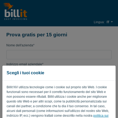
Lingua:
IT
Prova gratis per 15 giorni
Nome dell'azienda*
Indirizzo email aziendale*
Scegli i tuoi cookie
Password
Billit NV utilizza tecnologie come i cookie sul proprio sito Web. I cookie
funzionali sono necessari per il corretto funzionamento del sito Web e
non possono essere rifiutati. Billit utilizza i cookie anche per migliorare
questo sito Web e per altri scopi, come la pubblicità personalizzata sui
Paese
canali dei partner, a condizione che tu dia il tuo consenso. In tal caso,
alcuni dati personali (come informazioni sull'utilizzo del nostro sito Web,
indirizzo IP, ecc.) vengono trattati come descritto nella nostra
politica sui