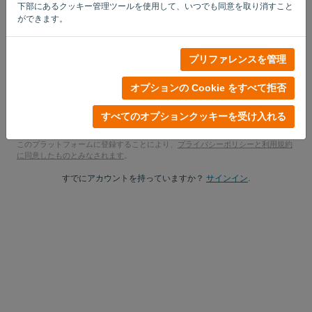
下部にあるクッキー管理ツールを使用して、いつでも同意を取り消すこと
はい、彼は私の製品アップデートを学ぶかもしれません。.
ができます。
はい、マーケティングの最新情報を送ってください.
プリファレンスを管理
無料トライアルを始める
オプションの Cookie をすべて拒否
クレジットカードは不要
紐は付いていません！100% コミットメントフリー
すべてのオプションクッキーを受け入れる
あなたのデータは 100% 安全です
このプラットフォームに登録することにより、
プライバシーポリシーと利用規約
に同意したものとみなされます
。
すでにアカウントを持っていますか？
サインイン
.