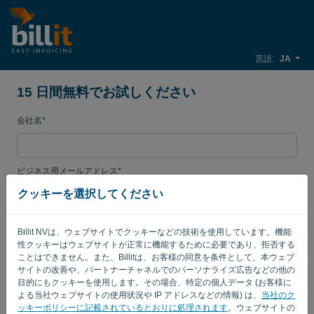
言語:
JA
15 日間無料でお試しください
会社名*
ビジネス用メールアドレス*
クッキーを選択してください
[パスワード]
Billit NVは、ウェブサイトでクッキーなどの技術を使用しています。機能
性クッキーはウェブサイトが正常に機能するために必要であり、拒否する
ことはできません。また、Billitは、お客様の同意を条件として、本ウェブ
サイトの改善や、パートナーチャネルでのパーソナライズ広告などの他の
カントリー
目的にもクッキーを使用します。その場合、特定の個人データ (お客様に
よる当社ウェブサイトの使用状況や IP アドレスなどの情報) は、
当社のク
ッキーポリシーに記載されているとおりに処理されます
。ウェブサイトの