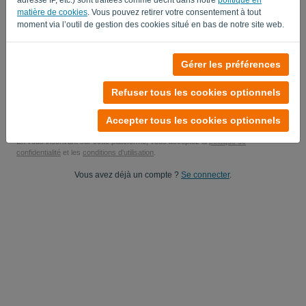
matière de cookies
. Vous pouvez retirer votre consentement à tout
Oui, vous pouvez m'envoyer des mises à jour produit..
moment via l’outil de gestion des cookies situé en bas de notre site web.
Oui, vous pouvez m'envoyer des mises à jour marketing.
Gérer les préférences
Commencez votre essai gratuit
Refuser tous les cookies optionnels
Aucune carte de crédit requise
Vous n'avez aucune obligation ! 100 % sans engagement
Vos données sont 100 % sécurisées
Accepter tous les cookies optionnels
En vous inscrivant sur cette plateforme, vous acceptez la
politique de
confidentialité
et les
conditions d'utilisation
.
Vous avez déjà un compte ?
Se connecter
.