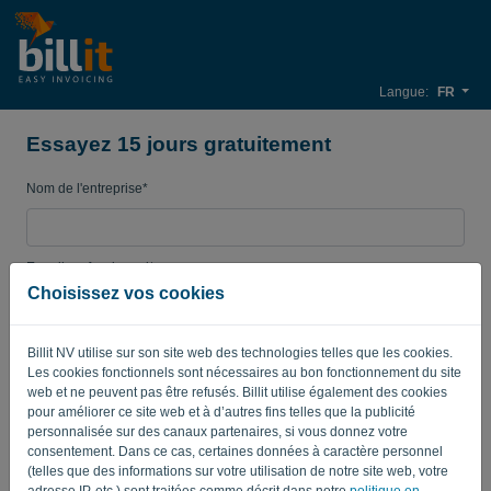
Langue:
FR
Essayez 15 jours gratuitement
Nom de l'entreprise*
E-mail professionnel*
Choisissez vos cookies
Mot de passe
Billit NV utilise sur son site web des technologies telles que les cookies.
Les cookies fonctionnels sont nécessaires au bon fonctionnement du site
web et ne peuvent pas être refusés. Billit utilise également des cookies
pour améliorer ce site web et à d’autres fins telles que la publicité
Pays
personnalisée sur des canaux partenaires, si vous donnez votre
consentement. Dans ce cas, certaines données à caractère personnel
(telles que des informations sur votre utilisation de notre site web, votre
adresse IP, etc.) sont traitées comme décrit dans notre
politique en