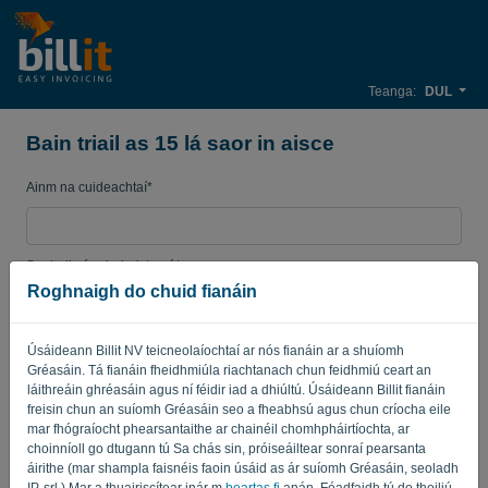
Teanga:
DUL
Bain triail as 15 lá saor in aisce
Ainm na cuideachtaí*
Seoladh ríomhphoist gnó*
Roghnaigh do chuid fianáin
Pasfhocal
Úsáideann Billit NV teicneolaíochtaí ar nós fianáin ar a shuíomh
Gréasáin. Tá fianáin fheidhmiúla riachtanach chun feidhmiú ceart an
láithreáin ghréasáin agus ní féidir iad a dhiúltú. Úsáideann Billit fianáin
freisin chun an suíomh Gréasáin seo a fheabhsú agus chun críocha eile
Tír
mar fhógraíocht phearsantaithe ar chainéil chomhpháirtíochta, ar
choinníoll go dtugann tú Sa chás sin, próiseáiltear sonraí pearsanta
áirithe (mar shampla faisnéis faoin úsáid as ár suíomh Gréasáin, seoladh
IP, srl.) Mar a thuairiscítear inár m
beartas fi
anán. Féadfaidh tú do thoiliú