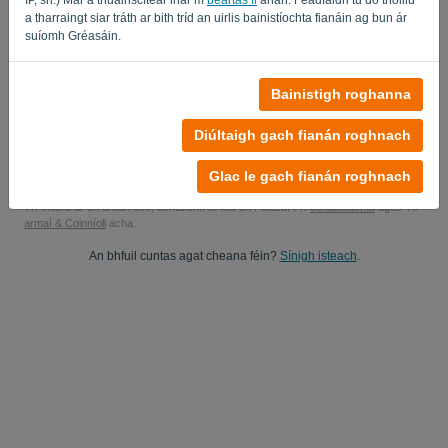
a tharraingt siar tráth ar bith tríd an uirlis bainistíochta fianáin ag bun ár
Sea, is féidir leat staidéar a dhéanamh ar mo thuairiscintí táirgí..
suíomh Gréasáin.
Sea, is féidir leat nuashonruithe margaíochta a chur chugam.
Bainistigh roghanna
Tosaigh do thriail saor in aisce
Diúltaigh gach fianán roghnach
Ní gá aon chárta creidmheasa
Níl aon teaghráin ceangailte! 100% saor ó thiomantas
Tá do chuid sonraí 100% slán
Glac le gach fianán roghnach
Trí chlárú ar an ardán seo, aontaíonn tú leis an Polasaí Prí
obháideachta
agus Té
armaí & Coinníoll
acha.
An bhfuil cuntas agat cheana féin?
Sínigh isteach
.