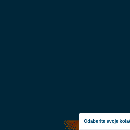
Odaberite svoje kola