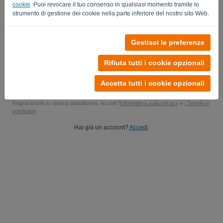
cookie
. Puoi revocare il tuo consenso in qualsiasi momento tramite lo
Sì, potrebbe inviare gli aggiornamenti del mio prodotto..
strumento di gestione dei cookie nella parte inferiore del nostro sito Web.
Sì, puoi inviarmi aggiornamenti di marketing.
Gestisci le preferenze
Inizia la tua prova gratuita
Rifiuta tutti i cookie opzionali
Carta di credito non richiesta
Senza vincoli! 100% senza impegno
Accetta tutti i cookie opzionali
I tuoi dati sono sicuri al 100%
Registrandoti su questa piattaforma, accetti l'
Informativa sulla privacy
e
i Termini e
condizioni
.
Hai già un account?
Accedi
.