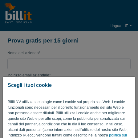
Lingua:
IT
Prova gratis per 15 giorni
Nome dell'azienda*
Indirizzo email aziendale*
Scegli i tuoi cookie
Password
Billit NV utilizza tecnologie come i cookie sul proprio sito Web. I cookie
funzionali sono necessari per il corretto funzionamento del sito Web e
non possono essere rifiutati. Billit utilizza i cookie anche per migliorare
questo sito Web e per altri scopi, come la pubblicità personalizzata sui
Paese
canali dei partner, a condizione che tu dia il tuo consenso. In tal caso,
alcuni dati personali (come informazioni sull'utilizzo del nostro sito Web,
indirizzo IP, ecc.) vengono trattati come descritto nella nostra
politica sui