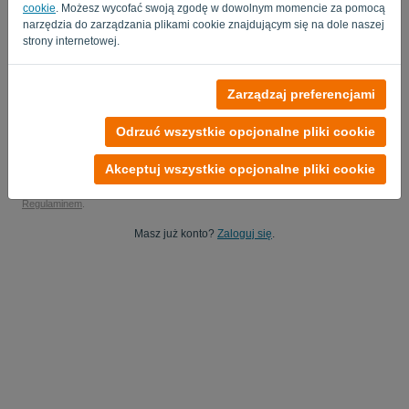
cookie
. Możesz wycofać swoją zgodę w dowolnym momencie za pomocą
Tak, możesz studiować moje dane produktowe..
narzędzia do zarządzania plikami cookie znajdującym się na dole naszej
strony internetowej.
Tak, możesz wysyłać mi aktualizacje marketingowe.
Rozpocznij bezpłatny okres próbny
Zarządzaj preferencjami
Karta kredytowa nie jest wymagana
Odrzuć wszystkie opcjonalne pliki cookie
Bez zobowiązań! 100% wolny od zobowiązań
Twoje dane są w 100% bezpieczne
Akceptuj wszystkie opcjonalne pliki cookie
Rejestrując się na tej platformie, zgadzasz się
z Polityką prywatności
i
Regulaminem
.
Masz już konto?
Zaloguj się
.