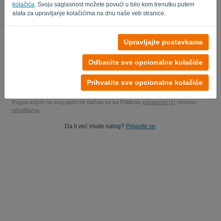
kolačića
. Svoju saglasnost možete povući u bilo kom trenutku putem
Da, možete da studiram podatke o proizvodima..
alata za upravljanje kolačićima na dnu naše veb stranice.
Da, možete mi poslati marketinška ažuriranja.
Upravljajte postavkama
Započnite besplatnu probnu verziju
Odbacite sve opcionalne kolačiće
Nije potrebna kreditna kartica
Nema vezanih žica! 100% bez obaveza
Prihvatite sve opcionalne kolačiće
Vaši podaci su 100% sigurni
Registracijom na ovoj platformi slažete se sa Politikom
privatnosti i U
slovima i
odredbama
.
Da li već imate nalog?
Prijavite se
.