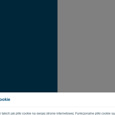
Zapomniałe
cookie
Aby zresetować 
logowania. Na t
zresetowanie ha
gii takich jak pliki cookie na swojej stronie internetowej. Funkcjonalne pliki cooki