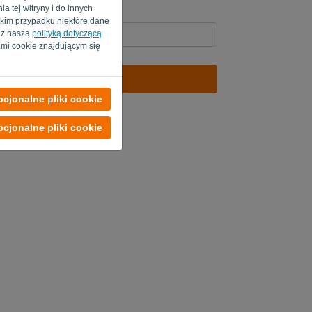
a tej witryny i do innych
akim przypadku niektóre dane
e z naszą
polityką dotyczącą
mi cookie znajdującym się
WYŚLIJ LINK
cjonalne pliki cookie
gowania
cjonalne pliki cookie
Terms of Service
-
.