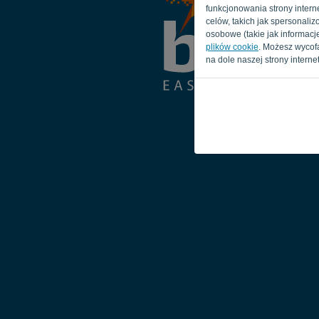
funkcjonowania strony interne
celów, takich jak spersonal
osobowe (takie jak informacje
plików cookie
. Możesz wycof
na dole naszej strony interne