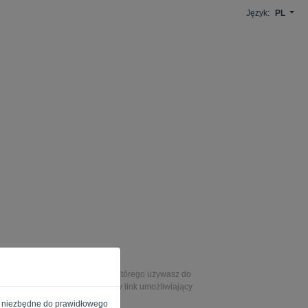
Język:
PL
ś hasła?
hasło, wprowadź adres e-mail, którego używasz do
en adres e-mail zostanie wysłany link umożliwiający
sła.
e są niezbędne do prawidłowego