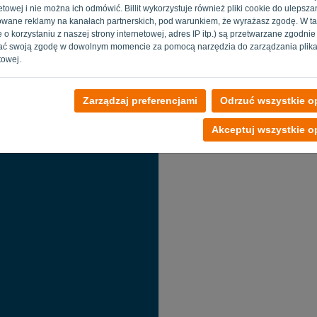
towej i nie można ich odmówić. Billit wykorzystuje również pliki cookie do ulepszani
E-mail
izowane reklamy na kanałach partnerskich, pod warunkiem, że wyrażasz zgodę. W t
 o korzystaniu z naszej strony internetowej, adres IP itp.) są przetwarzane zgodni
ać swoją zgodę w dowolnym momencie za pomocą narzędzia do zarządzania plika
towej.
Zarządzaj preferencjami
Odrzuć wszystkie op
Powrót do lo
Akceptuj wszystkie op
Privacy Policy