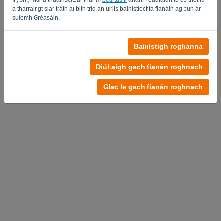
a tharraingt siar tráth ar bith tríd an uirlis bainistíochta fianáin ag bun ár
suíomh Gréasáin.
Bainistigh roghanna
Diúltaigh gach fianán roghnach
Glac le gach fianán roghnach