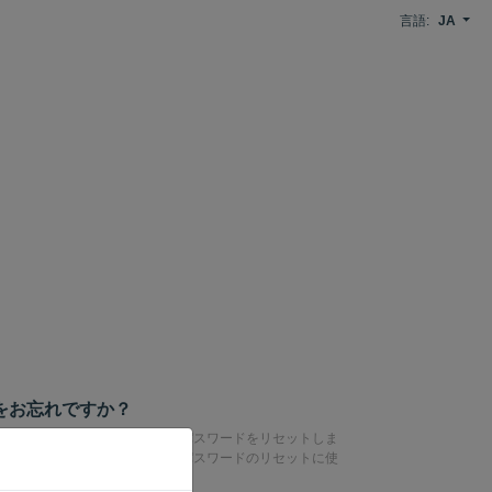
言語:
JA
をお忘れですか？
子メールアドレスを入力して、パスワードをリセットしま
アドレスにリンクが送信され、パスワードのリセットに使