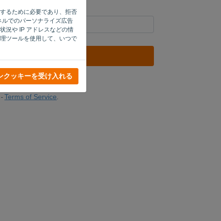
機能するために必要であり、拒否
ャネルでのパーソナライズ広告
況や IP アドレスなどの情
理ツールを使用して、いつで
リンクを送信
ンクッキーを受け入れる
ジに戻る
Terms of Service
-
.