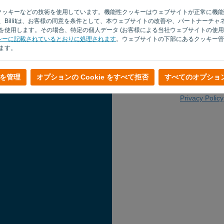
電子メール
サイトでクッキーなどの技術を使用しています。機能性クッキーはウェブサイトが正常に
Billitは、お客様の同意を条件として、本ウェブサイトの改善や、パートナーチ
使用します。その場合、特定の個人データ (お客様による当社ウェブサイトの使用状
シーに記載されているとおりに処理されます
。ウェブサイトの下部にあるクッキー管
ます。
を管理
オプションの Cookie をすべて拒否
すべてのオプショ
ログインペー
Privacy Policy