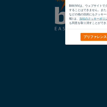
Billit NVは、ウェブ
することはできません。また、
などの他の目的にもクッキーを
報) は、
当社のクッキーポリ
も同意を取り消すことができ
プリファレンス