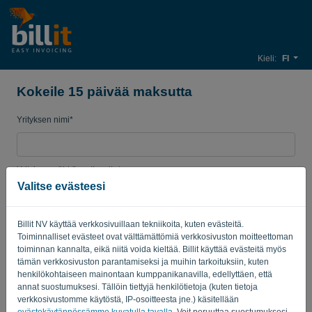
Kieli:
FI
Kokeile 15 päivää maksutta
Yrityksen nimi*
Yrityksen sähköpostiosoite*
Valitse evästeesi
Salasana
Billit NV käyttää verkkosivuillaan tekniikoita, kuten evästeitä.
Toiminnalliset evästeet ovat välttämättömiä verkkosivuston moitteettoman
toiminnan kannalta, eikä niitä voida kieltää. Billit käyttää evästeitä myös
tämän verkkosivuston parantamiseksi ja muihin tarkoituksiin, kuten
Maa
henkilökohtaiseen mainontaan kumppanikanavilla, edellyttäen, että
annat suostumuksesi. Tällöin tiettyjä henkilötietoja (kuten tietoja
verkkosivustomme käytöstä, IP-osoitteesta jne.) käsitellään
evästekäytännössämme kuvatulla tavalla
. Voit peruuttaa suostumuksesi