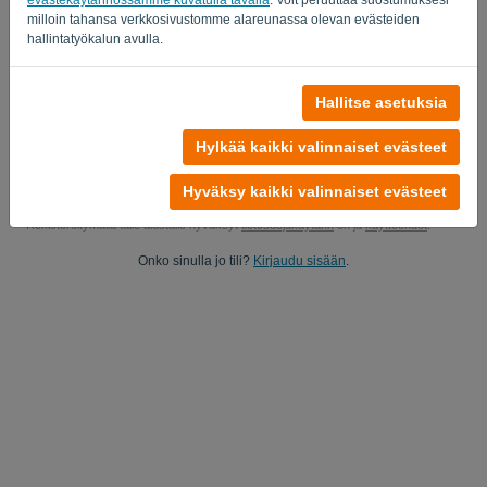
milloin tahansa verkkosivustomme alareunassa olevan evästeiden
Kyllä, voit lähettää minulle tuotepäivitykset..
hallintatyökalun avulla.
Kyllä, voit lähettää minulle markkinointipäivityksiä.
Hallitse asetuksia
Aloita ilmainen kokeilujakso
Hylkää kaikki valinnaiset evästeet
Luottokorttia ei vaadita
Ei ehtoja! 100% sitoutumaton
Tietosi ovat 100% turvassa
Hyväksy kaikki valinnaiset evästeet
Rekisteröitymällä tälle alustalle hyväksyt
tietosuojakäytänn
ön ja
käyttöehdot
.
Onko sinulla jo tili?
Kirjaudu sisään
.