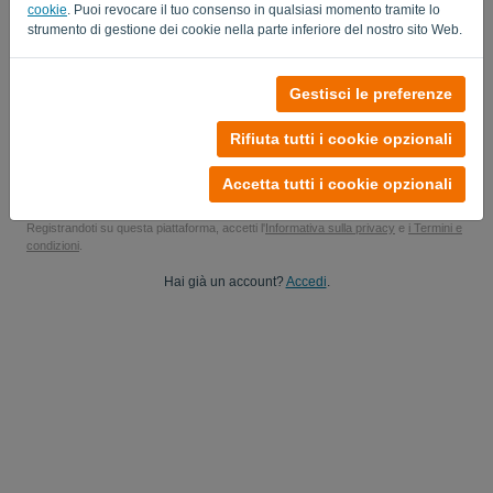
cookie
. Puoi revocare il tuo consenso in qualsiasi momento tramite lo
Sì, potrebbe inviare gli aggiornamenti del mio prodotto..
strumento di gestione dei cookie nella parte inferiore del nostro sito Web.
Sì, puoi inviarmi aggiornamenti di marketing.
Gestisci le preferenze
Inizia la tua prova gratuita
Rifiuta tutti i cookie opzionali
Carta di credito non richiesta
Senza vincoli! 100% senza impegno
Accetta tutti i cookie opzionali
I tuoi dati sono sicuri al 100%
Registrandoti su questa piattaforma, accetti l'
Informativa sulla privacy
e
i Termini e
condizioni
.
Hai già un account?
Accedi
.