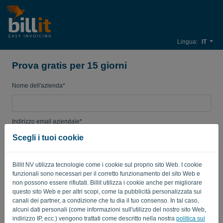
Lingua:
IT
Prova gratis per 15 giorni
Nome dell'azienda*
Indirizzo email aziendale*
Scegli i tuoi cookie
Password
Billit NV utilizza tecnologie come i cookie sul proprio sito Web. I cookie
funzionali sono necessari per il corretto funzionamento del sito Web e
non possono essere rifiutati. Billit utilizza i cookie anche per migliorare
questo sito Web e per altri scopi, come la pubblicità personalizzata sui
Paese
canali dei partner, a condizione che tu dia il tuo consenso. In tal caso,
alcuni dati personali (come informazioni sull'utilizzo del nostro sito Web,
indirizzo IP, ecc.) vengono trattati come descritto nella nostra
politica sui