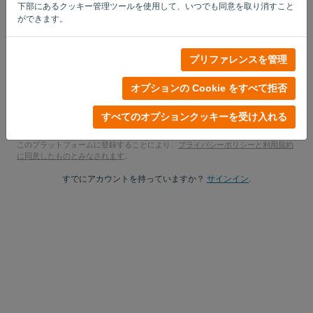
下部にあるクッキー管理ツールを使用して、いつでも同意を取り消すこと
はい、彼は私の製品アップデートを学ぶかもしれません。.
ができます。
はい、マーケティングの最新情報を送ってください.
プリファレンスを管理
無料トライアルを始める
オプションの Cookie をすべて拒否
クレジットカードは不要
紐は付いていません！100% コミットメントフリー
すべてのオプションクッキーを受け入れる
あなたのデータは 100% 安全です
このプラットフォームに登録することにより、
プライバシーポリシーと利用規約
に同意したものとみなされます
。
すでにアカウントを持っていますか？
サインイン
.