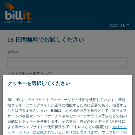
言語:
JA
15 日間無料でお試しください
会社名*
ビジネス用メールアドレス*
クッキーを選択してください
[パスワード]
Billit NVは、ウェブサイトでクッキーなどの技術を使用しています。機能
性クッキーはウェブサイトが正常に機能するために必要であり、拒否する
ことはできません。また、Billitは、お客様の同意を条件として、本ウェブ
サイトの改善や、パートナーチャネルでのパーソナライズ広告などの他の
カントリー
目的にもクッキーを使用します。その場合、特定の個人データ (お客様に
よる当社ウェブサイトの使用状況や IP アドレスなどの情報) は、
当社のク
ッキーポリシーに記載されているとおりに処理されます
。ウェブサイトの