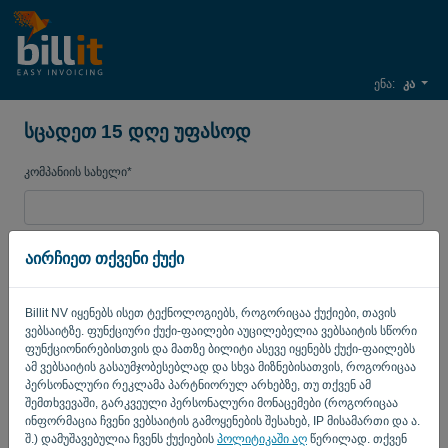
ენა:
კა
სცადეთ 15 დღე უფასოდ
კომპანიის სახელი*
ბიზნესის ელ. ფოსტის
აირჩიეთ თქვენი ქუქი
Billit NV იყენებს ისეთ ტექნოლოგიებს, როგორიცაა ქუქიები, თავის
პაროლი
ვებსაიტზე. ფუნქციური ქუქი-ფაილები აუცილებელია ვებსაიტის სწორი
ფუნქციონირებისთვის და მათზე ბილიტი ასევე იყენებს ქუქი-ფაილებს
ამ ვებსაიტის გასაუმჯობესებლად და სხვა მიზნებისათვის, როგორიცაა
პერსონალური რეკლამა პარტნიორულ არხებზე, თუ თქვენ ამ
ქვეყანა
შემთხვევაში, გარკვეული პერსონალური მონაცემები (როგორიცაა
ინფორმაცია ჩვენი ვებსაიტის გამოყენების შესახებ, IP მისამართი და ა.
შ.) დამუშავებულია ჩვენს ქუქიების
პოლიტიკაში აღ
წერილად. თქვენ