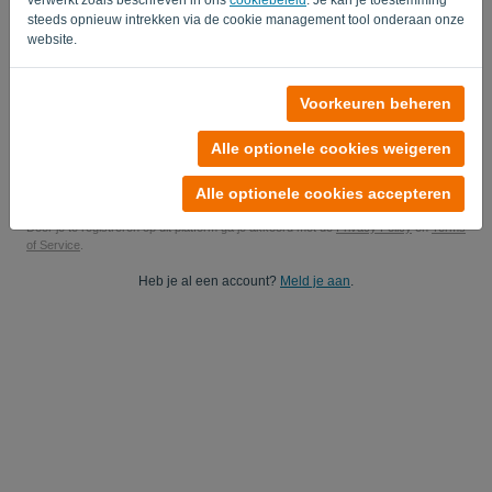
steeds opnieuw intrekken via de cookie management tool onderaan onze
Ja, je mag mij productupdates sturen..
website.
Ja, je mag mij marketingupdates sturen.
Voorkeuren beheren
Start je gratis proefperiode
Alle optionele cookies weigeren
Geen creditcard nodig
Je zit nergens aan vast! 100% vrijblijvend
Je gegevens zijn 100% veilig
Alle optionele cookies accepteren
Door je te registreren op dit platform ga je akkoord met de
Privacy Policy
en
Terms
of Service
.
Heb je al een account?
Meld je aan
.