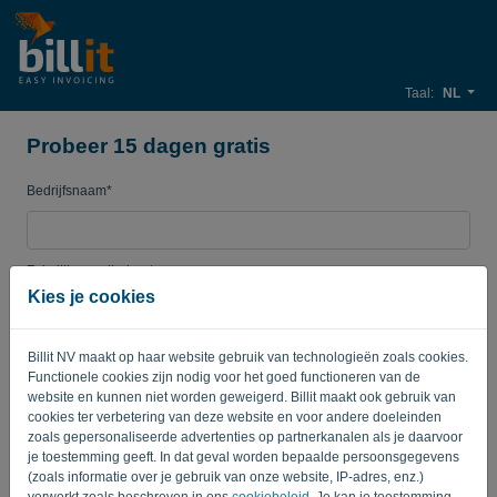
Taal:
NL
Probeer 15 dagen gratis
Bedrijfsnaam*
Zakelijk e-mailadres*
Kies je cookies
Wachtwoord
Billit NV maakt op haar website gebruik van technologieën zoals cookies.
Functionele cookies zijn nodig voor het goed functioneren van de
website en kunnen niet worden geweigerd. Billit maakt ook gebruik van
cookies ter verbetering van deze website en voor andere doeleinden
Land
zoals gepersonaliseerde advertenties op partnerkanalen als je daarvoor
je toestemming geeft. In dat geval worden bepaalde persoonsgegevens
(zoals informatie over je gebruik van onze website, IP-adres, enz.)
verwerkt zoals beschreven in ons
cookiebeleid
. Je kan je toestemming