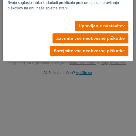
Svojo soglasje lahko kadarkoli prekličete prek orodja za upravljanje
Ja, lahko študirate moje izdelke..
piškotkov na dnu naše spletne strani.
Da, lahko mi pošljete marketinške posodobitve.
Upravljanje nastavitev
Začnite brezplačno preizkusno različico
Zavrnite vse neobvezne piškotke
Kreditna kartica ni potrebna
Brez priključenih vrvic! 100% brez obveznosti
Sprejmite vse neobvezne piškotke
Vaši podatki so 100% varni
Z registracijo na tej platformi se strinjate s
politiko zasebnosti
in
pogoji poslovanja
.
Ali že imate račun?
Vpišite se
.