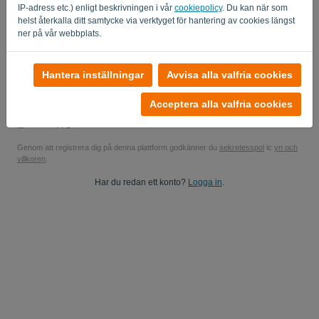
IP-adress etc.) enligt beskrivningen i vår
cookiepolicy
. Du kan när som
Ja, du kan skicka mina produktuppdateringar..
helst återkalla ditt samtycke via verktyget för hantering av cookies längst
ner på vår webbplats.
Ja, du kan skicka mig marknadsföringsuppdateringar.
Starta din kostnadsfria provperiod
Hantera inställningar
Avvisa alla valfria cookies
Inget kreditkort krävs
Acceptera alla valfria cookies
Inga strängar bifogade! 100% engagemangsfritt
Dina uppgifter är 100% säkra
Genom att registrera dig på denna plattform godkänner du
sekretesspol
ic
yn och
villkoren
.
Har du redan ett konto?
Logga in
.