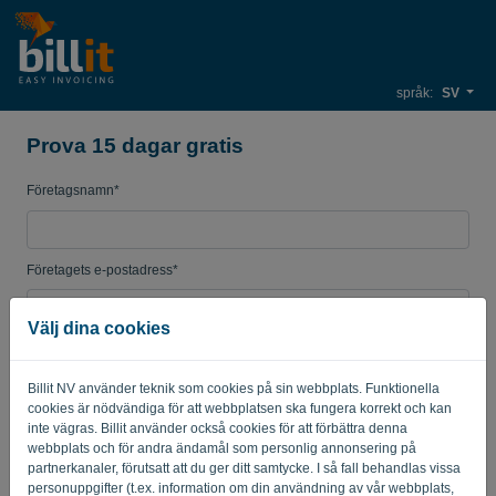
språk:
SV
Prova 15 dagar gratis
Företagsnamn*
Företagets e-postadress*
Välj dina cookies
Lösenord
Billit NV använder teknik som cookies på sin webbplats. Funktionella
cookies är nödvändiga för att webbplatsen ska fungera korrekt och kan
inte vägras. Billit använder också cookies för att förbättra denna
Land
webbplats och för andra ändamål som personlig annonsering på
partnerkanaler, förutsatt att du ger ditt samtycke. I så fall behandlas vissa
personuppgifter (t.ex. information om din användning av vår webbplats,