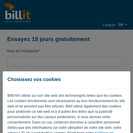
Langue:
FR
Essayez 15 jours gratuitement
Nom de l'entreprise*
E-mail professionnel*
Choisissez vos cookies
Mot de passe
Billit NV utilise sur son site web des technologies telles que les cookies.
Les cookies fonctionnels sont nécessaires au bon fonctionnement du site
web et ne peuvent pas être refusés. Billit utilise également des cookies
pour améliorer ce site web et à d’autres fins telles que la publicité
Pays
personnalisée sur des canaux partenaires, si vous donnez votre
consentement. Dans ce cas, certaines données à caractère personnel
(telles que des informations sur votre utilisation de notre site web, votre
adresse IP, etc.) sont traitées comme décrit dans notre
politique en