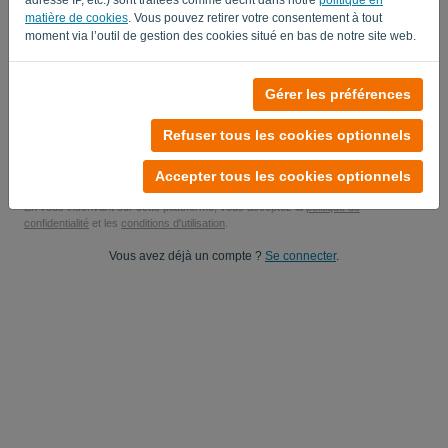
matière de cookies
. Vous pouvez retirer votre consentement à tout
Oui, vous pouvez m'envoyer des mises à jour produit..
moment via l’outil de gestion des cookies situé en bas de notre site web.
Oui, vous pouvez m'envoyer des mises à jour marketing.
Gérer les préférences
Commencez votre essai gratuit
Refuser tous les cookies optionnels
Aucune carte de crédit requise
Vous n'avez aucune obligation ! 100 % sans engagement
Vos données sont 100 % sécurisées
Accepter tous les cookies optionnels
En vous inscrivant sur cette plateforme, vous acceptez la
politique de
confidentialité
et les
conditions d'utilisation
.
Vous avez déjà un compte ?
Se connecter
.