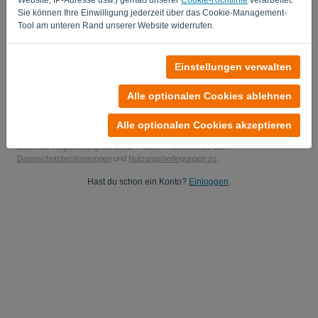
Sie können Ihre Einwilligung jederzeit über das Cookie-Management-
Ja, Sie können mir Produktaktualisierungen zusenden..
Tool am unteren Rand unserer Website widerrufen.
Ja, Sie dürfen mir Marketing-Updates zusenden.
Einstellungen verwalten
Starten Sie Ihre kostenlose Testversion
Alle optionalen Cookies ablehnen
Keine Kreditkarte erforderlich
Keine Verpflichtung für Sie! 100 % unverbindlich
Ihre Daten sind zu 100 % sicher
Alle optionalen Cookies akzeptieren
Durch die Registrierung auf dieser Plattform stimmen Sie den
Datenschutzbestimmungen
und
Nutzungsbedingungen zu
.
Hast du schon ein Konto?
Einloggen
.