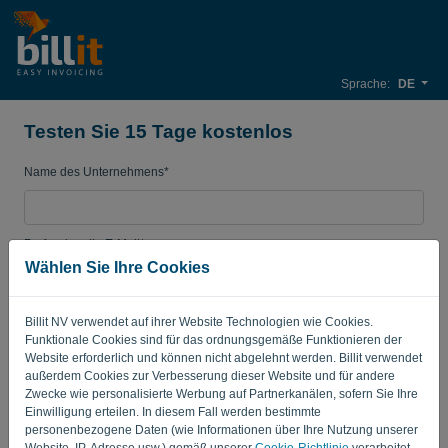
Sprache:
DE
Testen Sie 15 Tage kostenlos
Name des Unternehmens*
Professionelle E-Mail*
Wählen Sie Ihre Cookies
Passwort
Billit NV verwendet auf ihrer Website Technologien wie Cookies.
Funktionale Cookies sind für das ordnungsgemäße Funktionieren der
Website erforderlich und können nicht abgelehnt werden. Billit verwendet
außerdem Cookies zur Verbesserung dieser Website und für andere
Land
Zwecke wie personalisierte Werbung auf Partnerkanälen, sofern Sie Ihre
Einwilligung erteilen. In diesem Fall werden bestimmte
personenbezogene Daten (wie Informationen über Ihre Nutzung unserer
Website, IP-Adresse usw.) gemäß unserer
Cookie-Richtlinie
verarbeitet.