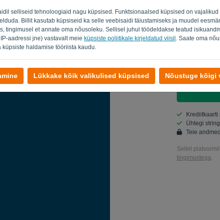
aidil selliseid tehnoloogiaid nagu küpsised. Funktsionaalsed küpsised on vajalik
Riik
eelduda. Billit kasutab küpsiseid ka selle veebisaidi täiustamiseks ja muudel eesmär
s, tingimusel et annate oma nõusoleku. Sellisel juhul töödeldakse teatud isikuandm
 IP-aadressi jne) vastavalt meie
küpsiste poliitikale kirjeldatud viisil
. Saate oma nõus
 küpsiste haldamise tööriista kaudu.
Jah, sa võid
Jah, võite 
damine
Lükkake kõik valikulised küpsised
Nõustuge kõigi v
Krediitkaarti
Ühtegi strin
Teie andmed
Sellel platvormi
tingimustega
.