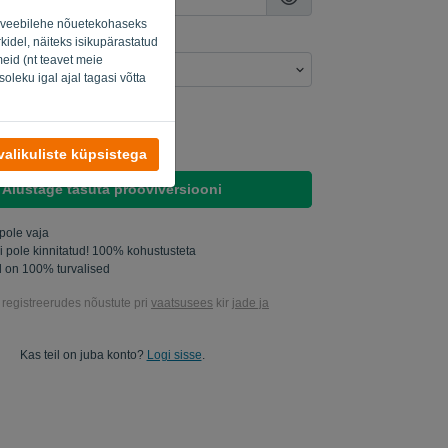
ud veebilehe nõuetekohaseks
kidel, näiteks isikupärastatud
eid (nt teavet meie
oleku igal ajal tagasi võtta
 uurida minu tooteid..
saata mulle turundusvärskendusi.
alikuliste küpsistega
Alustage tasuta prooviversiooni
 pole vaja
gi pole kinnitatud! 100% kohustusteta
 on 100% turvalised
l registreerudes nõustute pri
vaatsusees
kir
jade ja
Kas teil on juba konto?
Logi sisse
.