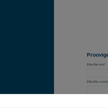
Proovige
Ettevõtte nimi*
Ettevõtte e-post
Salasõna