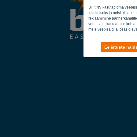
Billit NV kasutab oma veebis
toimimiseks ja neist ei saa k
reklaamimine partnerkanalite
veebisaidi kasutamise kohta,
meie veebisaidi allosas oleva
Eelistuste hal