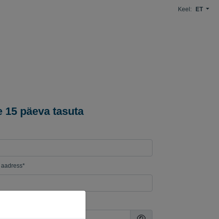
Keel:
ET
 15 päeva tasuta
i aadress*